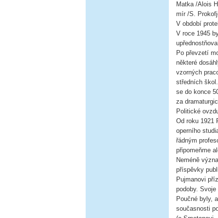
Matka /Alois H
mír /S. Prokofj
V období prote
V roce 1945 b
upřednostňoval
Po převzetí m
některé dosáhl
vzorných praco
středních škol
se do konce 50
za dramaturgic
Politické ovzd
Od roku 1921 F
operního studi
řádným profeso
připomeňme al
Neméně význam
příspěvky publ
Pujmanovi příz
podoby. Svoje 
Poučné byly, a
současnosti po