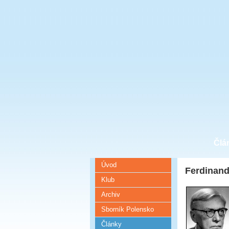
Člá
Úvod
Ferdinand
Klub
Archiv
Sborník Polensko
Články