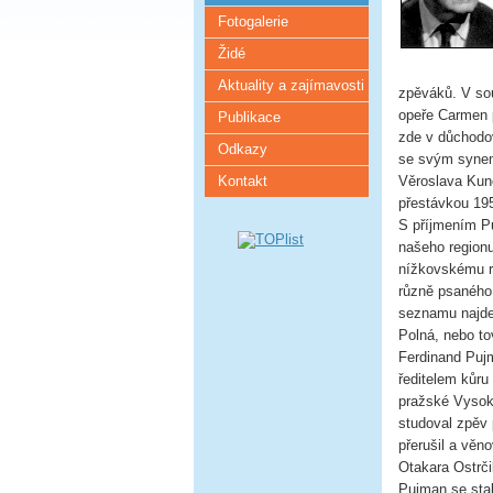
Fotogalerie
Židé
Aktuality a zajímavosti
zpěváků. V sou
opeře Carmen p
Publikace
zde v důchodo
Odkazy
se svým synem 
Kontakt
Věroslava Kun
přestávkou 19
S příjmením Pu
našeho regionu
nížkovskému r
různě psaného 
seznamu najde
Polná, nebo t
Ferdinand Pujm
ředitelem kůru
pražské Vysoké
studoval zpěv 
přerušil a věn
Otakara Ostrči
Pujman se sta