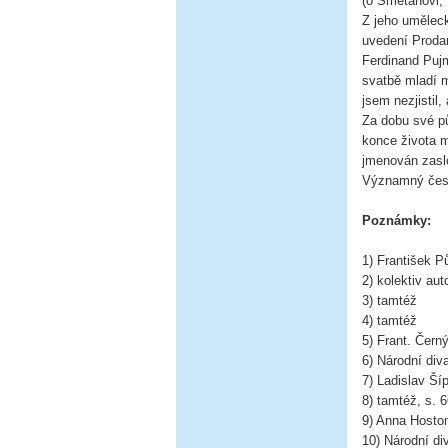
(o Smetanovi, 
Z jeho umělec
uvedení Prodan
Ferdinand Puj
svatbě mladí m
jsem nezjistil
Za dobu své pů
konce života m
jmenován zasl
Významný česk
Poznámky:
1) František P
2) kolektiv au
3) tamtéž
4) tamtéž
5) Frant. Čern
6) Národní div
7) Ladislav Ší
8) tamtéž, s. 
9) Anna Hosto
10) Národní di