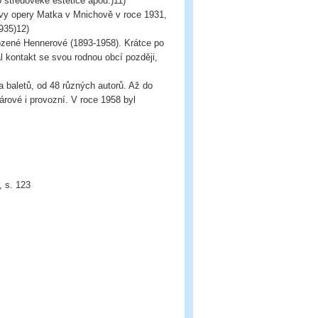
o středověké estetice apod.)11)
vy opery Matka v Mnichově v roce 1931,
935)12)
ozené Hennerové (1893-1958). Krátce po
l kontakt se svou rodnou obcí později,
 baletů, od 48 různých autorů. Až do
árové i provozní. V roce 1958 byl
, s. 123