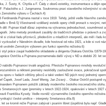
a, J. Šusty, K. Chytila a F. Čády z oborů estetiky, instrumentace a dějin oper
a F. Palackého a J. Jungmanna. Soukromou praxi stavebního inženýrství si ote
 Zemského výboru v Čechách.4)
ě Ferdinanda Pujmana nastal v roce 1919. Tehdy, ještě vedle hlavního zaměst
adle v Brně.5) Všestranně vzdělaný estetik opery chtěl prorazit s novými, netr
ch děl. Pujman kladl důraz zejména na výtvarnou jednoduchost, souměrnost 
grafii. Jeho metody pronikavě zasáhly do tradičních představ o právech a zv
ě si získal řadu příznivců, především u mladších interpretů, ale měl i řadu 
si vyzkoušel v Národním divadle, kde hostoval od roku 1921, a kde si své náz
tivně uvolněn Zemským výborem pro funkci operního režiséra.6)
styl práce zaujal hudebního skladatele a dirigenta Otakara Ostrčila /1879-1
upráce Ostrčila a Pujmana poznamenala další vývoj v ND a období 20. let s
D nabídlo Pujmanovi trvalé angažmá. Přestože Pujmanovo mnohdy revoluční 
rozuměním a některé premiéry nesklidily zasloužené ovace, pokračoval spol
ou oporu v řadách většiny pěvců a také vedení ND jejich nový jednotný operní
sef Čapek, Josef Lada, Josef Wenig, Jan Zrzavý… Otakar Ostrčil postupně vyt
inandem Pujmanem položili základy moderního českého inscenačního slohu.7)
 Smetanových oper (premiéry v letech 1922-1924, opakování v letech 1927 a
ravě Františka Kysely. Vedle rovněž významného českého operního režiséra
ynikající české umělce – interprety Smetanova díla.8)
 let se kromě režie Pujman zabýval i psaním libret (úspěšná byla např. Gla