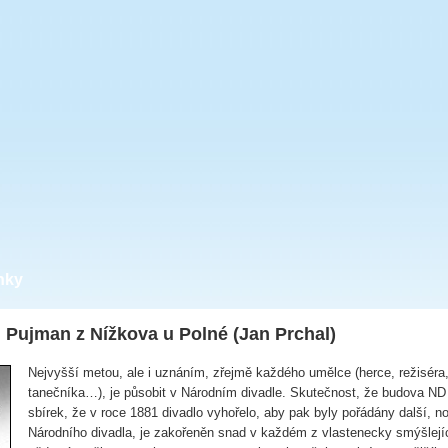
nky
 Pujman z Nížkova u Polné (Jan Prchal)
Nejvyšší metou, ale i uznáním, zřejmě každého umělce (herce, režiséra,
tanečníka…), je působit v Národním divadle. Skutečnost, že budova ND
sbírek, že v roce 1881 divadlo vyhořelo, aby pak byly pořádány další, n
Národního divadla, je zakořeněn snad v každém z vlastenecky smýšlejí