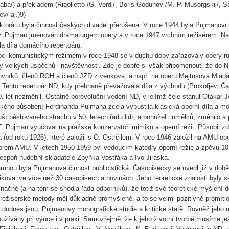
ába/) a překladem (Rigolletto /G. Verdi/, Boris Godunov /M. P. Musorgskij/, S
ev/ aj.)9)
ktorátu byla činnost českých divadel přerušena. V roce 1944 byla Pujmanov
yl Pujman jmenován dramaturgem opery a v roce 1947 vrchním režisérem. Na
a díla domácího repertoáru.
oci komunistickým režimem v roce 1948 se v duchu doby zařazovaly opery ru
y velkých úspěchů i návštěvnosti. Zde je dobře si však připomenout, že do 
vníků, členů ROH a členů JZD z venkova, a např. na operu Mejtusova Mladá 
. Tento repertoár ND, kdy přehnaně převažovala díla z východu (Prokofjev, Čaj
. let nezměnil. Ostatně porevoluční vedení ND, v jejímž čele stanul Otakar Je
kého působení Ferdinanda Pujmana zcela vypustila klasická operní díla a mod
uší pěstovaného strachu v 50. letech řadu lidí, a bohužel i umělců, změnilo 
. Pujman vyučoval na pražské konzervatoři mimiku a operní režii. Působil zde
a (od roku 1926), které založil s O. Ostrčilem. V roce 1946 založil na AMU ope
rem AMU. V letech 1950-1959 byl vedoucím katedry operní režie a zpěvu.10)
espoň hudební skladatele Zbyňka Vostřáka a Ivo Jiráska.
nou byla Pujmanova činnost publicistická. Časopisecky se uvedl již v době
ikoval ve více než 30 časopisech a novinách. Jeho teoretické znalosti byly 
načné (a na tom se shodla řada odborníků), že totiž své teoretické myšlení d
režisérské metody měl důkladně promyšlené, a to se velmi pozitivně promít
 dodnes jsou, Pujmanovy monografické studie a kritické statě. Rovněž jeho
užívány při výuce i v praxi. Samozřejmě, že k jeho životní tvorbě musíme je