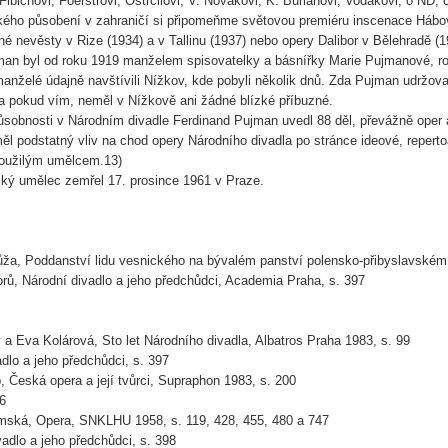
Fibichovi, Foerstrovi, Ostrčilovi, V. Novákovi, K. Burianovi, Vodákovi, o ND, 
kého působení v zahraničí si připomeňme světovou premiéru inscenace Hábo
é nevěsty v Rize (1934) a v Tallinu (1937) nebo opery Dalibor v Bělehradě (1
man byl od roku 1919 manželem spisovatelky a básnířky Marie Pujmanové, r
anželé údajně navštívili Nížkov, kde pobyli několik dnů. Zda Pujman udržova
, a pokud vím, neměl v Nížkově ani žádné blízké příbuzné.
sobnosti v Národním divadle Ferdinand Pujman uvedl 88 děl, převážně oper a
ěl podstatný vliv na chod opery Národního divadla po stránce ideové, reperto
oužilým umělcem.13)
ý umělec zemřel 17. prosince 1961 v Praze.
ůža, Poddanství lidu vesnického na bývalém panství polensko-přibyslavském
torů, Národní divadlo a jeho předchůdci, Academia Praha, s. 397
ý a Eva Kolárová, Sto let Národního divadla, Albatros Praha 1983, s. 99
adlo a jeho předchůdci, s. 397
p, Česká opera a její tvůrci, Supraphon 1983, s. 200
66
mská, Opera, SNKLHU 1958, s. 119, 428, 455, 480 a 747
vadlo a jeho předchůdci, s. 398