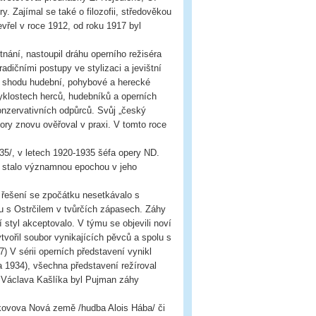
y. Zajímal se také o filozofii, středověkou
vřel v roce 1912, od roku 1917 byl
nání, nastoupil dráhu operního režiséra
adičními postupy ve stylizaci a jevištní
a shodu hudební, pohybové a herecké
yklostech herců, hudebníků a operních
konzervativních odpůrců. Svůj „český
ory znovu ověřoval v praxi. V tomto roce
935/, v letech 1920-1935 šéfa opery ND.
e stalo významnou epochou v jeho
řešení se zpočátku nesetkávalo s
u s Ostrčilem v tvůrčích zápasech. Záhy
 styl akceptovalo. V týmu se objevili noví
vořil soubor vynikajících pěvců a spolu s
 V sérii operních představení vynikl
 1934), všechna představení režíroval
 Václava Kašlíka byl Pujman záhy
dkovova Nová země /hudba Alois Hába/ či