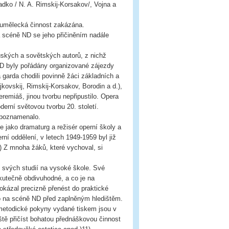
adko / N. A. Rimskij-Korsakov/, Vojna a
i umělecká činnost zakázána.
 scéně ND se jeho přičiněním nadále
ských a sovětských autorů, z nichž
ND byly pořádány organizované zájezdy
garda chodili povinně žáci základních a
kovskij, Rimskij-Korsakov, Borodin a d.),
remiáš, jinou tvorbu nepřipustilo. Opera
erní světovou tvorbu 20. století.
a poznamenalo.
 jako dramaturg a režisér operní školy a
rní oddělení, v letech 1949-1959 byl již
 Z mnoha žáků, které vychoval, si
 svých studií na vysoké škole. Své
skutečně obdivuhodné, a co je na
okázal precizně přenést do praktické
lo na scéně ND před zaplněným hledištěm.
 metodické pokyny vydané tiskem jsou v
ště přičíst bohatou přednáškovou činnost