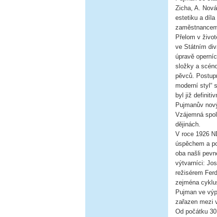
Zicha, A. Novák
estetiku a díl
zaměstnancem
Přelom v život
ve Státním div
úpravě operní
složky a scéno
pěvců. Postupn
moderní styl“ 
byl již defini
Pujmanův nový 
Vzájemná spol
dějinách.
V roce 1926 N
úspěchem a po
oba našli pevn
výtvarníci: Jo
režisérem Ferd
zejména cyklus
Pujman ve výp
zařazen mezi v
Od počátku 30.