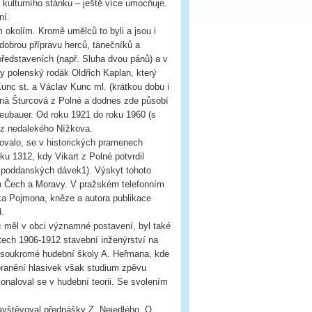
ulturního stánku – ještě více umocňuje.
ní.
m okolím. Kromě umělců to byli a jsou i
 dobrou přípravu herců, tanečníků a
 představeních (např. Sluha dvou pánů) a v
y polenský rodák Oldřich Kaplan, který
nc st. a Václav Kunc ml. (krátkou dobu i
ená Šturcová z Polné a dodnes zde působí
eubauer. Od roku 1921 do roku 1960 (s
 z nedalekého Nížkova.
ovalo, se v historických pramenech
u 1312, kdy Vikart z Polné potvrdil
 poddanských dávek1). Výskyt tohoto
ch Čech a Moravy. V pražském telefonním
a Pojmona, kněze a autora publikace
.
ec měl v obci významné postavení, byl také
etech 1906-1912 stavební inženýrství na
do soukromé hudební školy A. Heřmana, kde
poranění hlasivek však studium zpěvu
konaloval se v hudební teorii. Se svolením
avštěvoval přednášky Z. Nejedlého, O.