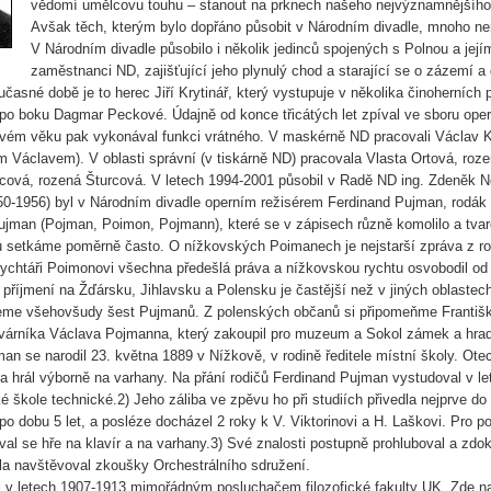
vědomí umělcovu touhu – stanout na prknech našeho nejvýznamnějšího k
Avšak těch, kterým bylo dopřáno působit v Národním divadle, mnoho ne
V Národním divadle působilo i několik jedinců spojených s Polnou a její
zaměstnanci ND, zajišťující jeho plynulý chod a starající se o zázemí a
časné době je to herec Jiří Krytinář, který vystupuje v několika činoherních
o boku Dagmar Peckové. Údajně od konce třicátých let zpíval ve sboru oper
vém věku pak vykonával funkci vrátného. V maskérně ND pracovali Václav Ku
Václavem). V oblasti správní (v tiskárně ND) pracovala Vlasta Ortová, roz
cová, rozená Šturcová. V letech 1994-2001 působil v Radě ND ing. Zdeněk N
50-1956) byl v Národním divadle operním režisérem Ferdinand Pujman, rodák
jman (Pojman, Poimon, Pojmann), které se v zápisech různě komolilo a tvar
 setkáme poměrně často. O nížkovských Poimanech je nejstarší zpráva z rok
ychtáři Poimonovi všechna předešlá práva a nížkovskou rychtu osvobodil od
příjmení na Žďársku, Jihlavsku a Polensku je častější než v jiných oblaste
me všehovšudy šest Pujmanů. Z polenských občanů si připomeňme Františk
ovárníka Václava Pojmanna, který zakoupil pro muzeum a Sokol zámek a hrad
an se narodil 23. května 1889 v Nížkově, v rodině ředitele místní školy. Ot
 a hrál výborně na varhany. Na přání rodičů Ferdinand Pujman vystudoval v l
 škole technické.2) Jeho záliba ve zpěvu ho při studiích přivedla nejprve 
po dobu 5 let, a posléze docházel 2 roky k V. Viktorinovi a H. Laškovi. Pro 
oval se hře na klavír a na varhany.3) Své znalosti postupně prohluboval a zdo
la navštěvoval zkoušky Orchestrálního sdružení.
l v letech 1907-1913 mimořádným posluchačem filozofické fakulty UK. Zde n