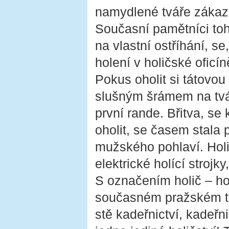
namydlené tváře zákazník
Současní pamětníci toho
na vlastní ostříhání, se
holení v holičské oficín
Pokus oholit si tátovou 
slušným šrámem na tvář
první rande. Břitva, se
oholit, se časem stala 
mužského pohlaví. Holič
elektrické holící stro
S označením holič – ho
současném pražském t
stě kadeřnictví, kadeřni