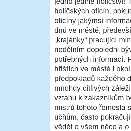
jedno jediné holičství! 
holičských oficín, poku
oficíny jakýmsi inform
dnů ve městě, předevší
„krajánky“ pracující mi
nedělním dopoledni býv
potřebných informací. 
hřištích ve městě i okol
předpokladů každého dob
mnohdy citlivých zálež
vztahu k zákazníkům be
mistrů tohoto řemesla 
učňům, často pokračujíc
vědět o všem něco a o