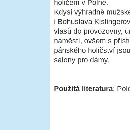
holičem v Polné.
Kdysi výhradně mužské 
i Bohuslava Kislingerov
vlasů do provozovny, 
náměstí, ovšem s příst
pánského holičství jso
salony pro dámy.
Použitá literatura
: Pol