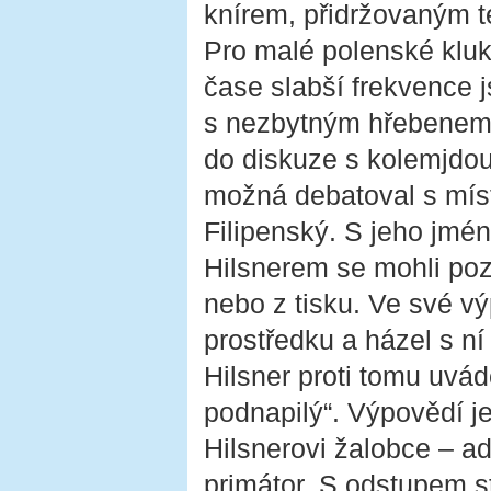
knírem, přidržovaným 
Pro malé polenské kluk
čase slabší frekvence j
s nezbytným hřebenem a
do diskuze s kolemjdou
možná debatoval s míst
Filipenský. S jeho jm
Hilsnerem se mohli poz
nebo z tisku. Ve své výp
prostředku a házel s ní
Hilsner proti tomu uvád
podnapilý“. Výpovědí j
Hilsnerovi žalobce – a
primátor. S odstupem st