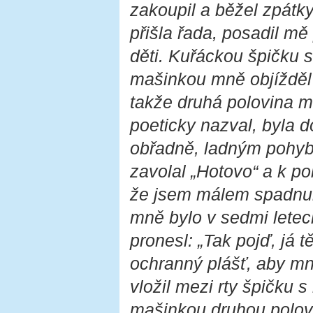
zakoupil a běžel zpátk
přišla řada, posadil mě
děti. Kuřáckou špičku s
mašinkou mně objížděl 
takže druhá polovina m
poeticky nazval, byla d
obřadně, ladným pohybe
zavolal „Hotovo“ a k po
že jsem málem spadnul
mně bylo v sedmi letec
pronesl: „Tak pojď, já 
ochranný plášť, aby mn
vložil mezi rty špičku s
mašinkou druhou polov