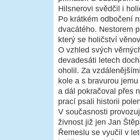
Hilsnerovi svědčil i holi
Po krátkém odbočení na
dvacátého. Nestorem po
který se holičství věno
O vzhled svých věrných 
devadesáti letech dochá
oholil. Za vzdálenější
kole a s bravurou jemu
a dál pokračoval přes ná
prací psali historii po
V současnosti provozuj
živnost již jen Jan Št
Řemeslu se vyučil v le