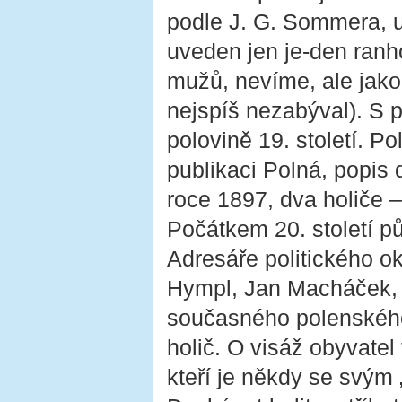
podle J. G. Sommera, u
uveden jen je-den ranho
mužů, nevíme, ale jako 
nejspíš nezabýval). S 
polovině 19. století. P
publikaci Polná, popis 
roce 1897, dva holiče –
Počátkem 20. století půs
Adresáře politického o
Hympl, Jan Macháček, 
současného polenskéh
holič. O visáž obyvatel 
kteří je někdy se svým 