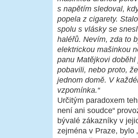
s napětím sledoval, kd
popela z cigarety. Stal
spolu s vlásky se snesl
haléřů. Nevím, zda to b
elektrickou mašinkou n
panu Matějkovi doběhl p
pobavili, nebo proto, že 
jednom domě. V každém
vzpomínka.“
Určitým paradoxem tehd
není ani soudce“ provoz
bývalé zákazníky v jej
zejména v Praze, bylo 