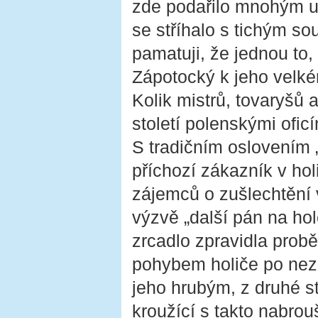
zde podařilo mnohým up
se stříhalo s tichým so
pamatuji, že jednou to,
Zápotocký k jeho velk
Kolik mistrů, tovaryšů
století polenskými ofic
S tradičním oslovením „p
příchozí zákazník v ho
zájemců o zušlechtění 
výzvě „další pán na ho
zrcadlo zpravidla probě
pohybem holiče po nez
jeho hrubým, z druhé s
kroužící s takto nabro