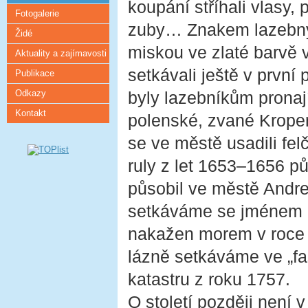
koupání stříhali vlasy, po
Fotogalerie
zuby… Znakem lazebny 
Židé
miskou ve zlaté barvě 
Aktuality a zajímavosti
setkávali ještě v první
Publikace
Odkazy
byly lazebníkům pronaj
Kontakt
polenské, zvané Krope
se ve městě usadili fel
ruly z let 1653–1656 p
působil ve městě Andre
setkáváme se jménem l
nakažen morem v roce 
lázně setkáváme ve „fa
katastru z roku 1757.
O století později není