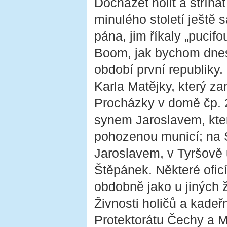
Docházet holit a stříha
minulého století ještě 
pána, jim říkaly „pucif
Boom, jak bychom dnes ř
období první republiky.
Karla Matějky, který z
Procházky v domě čp. 2
synem Jaroslavem, kter
pohozenou municí; na
Jaroslavem, v Tyršově u
Štěpánek. Některé oficí
obdobně jako u jiných ž
Živnosti holičů a kadeř
Protektorátu Čechy a M