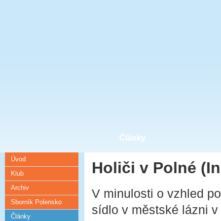
Články
Úvod
Holiči v Polné (I
Klub
Archiv
V minulosti o vzhled po
Sborník Polensko
sídlo v městské lázni 
Články