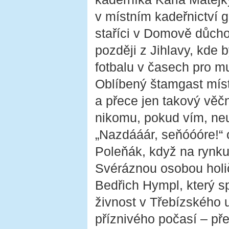
v místním kadeřnictví 
staříci v Domově důcho
později z Jihlavy, kde 
fotbalu v časech pro 
Oblíbený štamgast míst
a přece jen takový věčn
nikomu, pokud vím, neub
„Nazdááár, seňóóóre!“ 
Poleňák, když na rynku
Svéráznou osobou holič
Bedřich Hympl, který 
živnost v Třebízského u
příznivého počasí – p