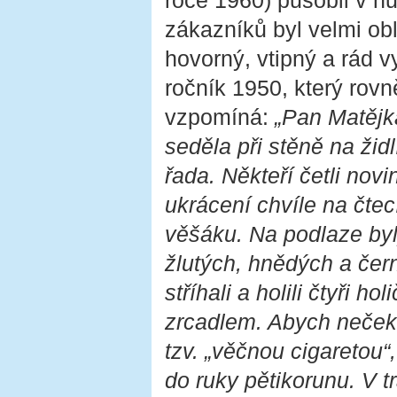
roce 1960) působil v h
zákazníků byl velmi obl
hovorný, vtipný a rád v
ročník 1950, který rovn
vzpomíná:
„Pan Matějka
seděla při stěně na židl
řada. Někteří četli novi
ukrácení chvíle na čte
věšáku. Na podlaze by
žlutých, hnědých a čern
stříhali a holili čtyři h
zrcadlem. Abych nečeka
tzv. „věčnou cigaretou“
do ruky pětikorunu. V 