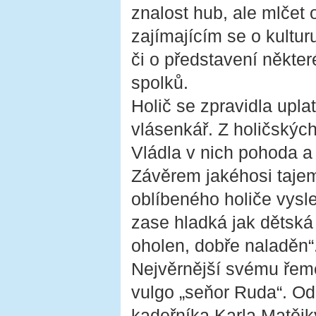
znalost hub, ale mlčet 
zajímajícím se o kultu
či o představení někte
spolků.
Holič se zpravidla upla
vlásenkář. Z holičských 
Vládla v nich pohoda a
Závěrem jakéhosi tajem
oblíbeného holiče vysl
zase hladká jak dětská
oholen, dobře naladěn“.
Nejvěrnější svému řeme
vulgo „seňor Ruda“. Od 
kadeřníka Karla Matějk