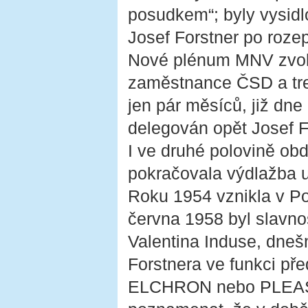
posudkem“; byly vysidl
Josef Forstner po roze
Nové plénum MNV zvol
zaměstnance ČSD a tres
jen pár měsíců, již dne
delegován opět Josef F
I ve druhé polovině ob
pokračovala výdlažba u
Roku 1954 vznikla v Po
června 1958 byl slavn
Valentina Induse, dneš
Forstnera ve funkci př
ELCHRON nebo PLEAS. 