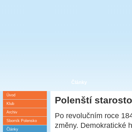
Články
Úvod
Polenští starostov
Klub
Archiv
Po revolučním roce 184
Sborník Polensko
změny. Demokratické hn
Články