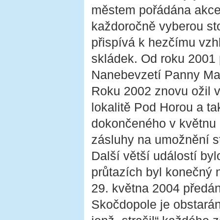
městem pořádána akce „
každoročně vyberou sto
přispívá k hezčímu vz
skládek. Od roku 2001
Nanebevzetí Panny Mari
Roku 2002 znovu ožil 
lokalitě Pod Horou a t
dokončeného v květnu
zásluhy na umožnění s
Další větší událostí b
průtazích byl konečný n
29. května 2004 předán
Skočdopole je obstarán