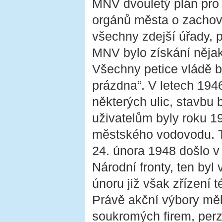
MNV dvouletý plán pro
orgánů města o zachová
všechny zdejší úřady, 
MNV bylo získání něja
Všechny petice vládě b
prázdna“. V letech 194
některých ulic, stavbu 
uživatelům byly roku 19
městského vodovodu. To
24. února 1948 došlo v
Národní fronty, ten by
únoru již však zřízení t
Právě akční výbory mě
soukromých firem, per