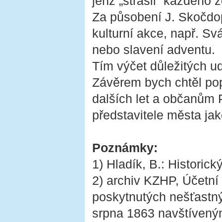
jenž „strašil“ každého z
Za působení J. Skočdo
kulturní akce, např. S
nebo slavení adventu.
Tím výčet důležitých ud
Závěrem bych chtěl po
dalších let a občanům
představitele města ja
Poznámky:
1) Hladík, B.: Histori
2) archiv KZHP, Účetní
poskytnutých nešťastn
srpna 1863 navštívený