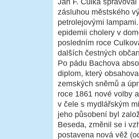
Jan F. Culka spravoval
zásluhou městského vý
petrolejovými lampami.
epidemii cholery v dom
posledním roce Culkov
dalších čestných občans
Po pádu Bachova absol
diplom, který obsahova
zemských sněmů a úpra
roce 1861 nové volby a
v čele s mydlářským m
jeho působení byl zalo
Beseda, změnil se i vz
postavena nová věž (o