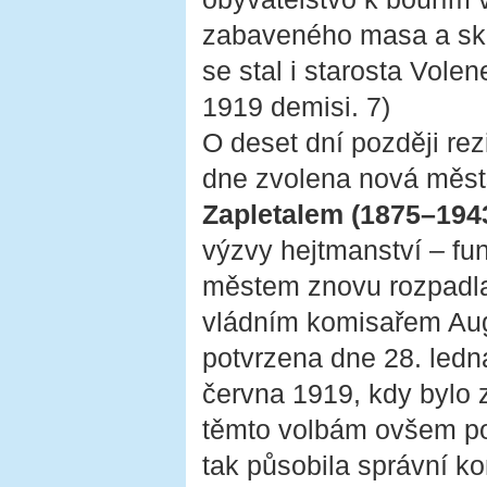
zabaveného masa a sko
se stal i starosta Vole
1919 demisi. 7)
O deset dní později rez
dne zvolena nová měst
Zapletalem (1875–194
výzvy hejtmanství – fun
městem znovu rozpadla 
vládním komisařem Aug
potvrzena dne 28. ledn
června 1919, kdy bylo z
těmto volbám ovšem pod
tak působila správní ko