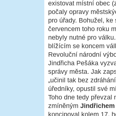
existovat místní obec 
počaly opravy městskýc
pro úřady. Bohužel, ke
červencem toho roku mu
nebyly nutné pro válku.
blížícím se koncem vál
Revoluční národní výbo
Jindřicha Pešáka vyzva
správy města. Jak zaps
„učinil tak bez zdráhán
úředníky, opustil své mí
Toho dne tedy převzal 
zmíněným
Jindřichem
koncipoval kolem 17. ho