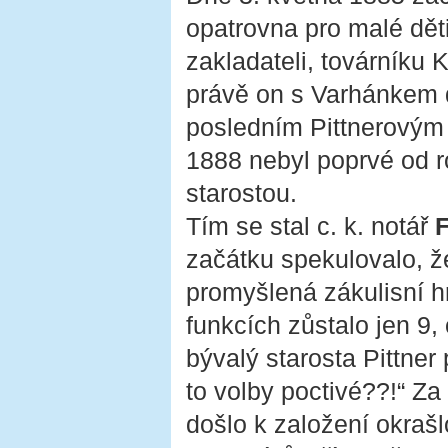
opatrovna pro malé dět
zakladateli, továrníku K
právě on s Varhánkem d
posledním Pittnerovým 
1888 nebyl poprvé od r
starostou.
Tím se stal c. k. notář
F
začátku spekulovalo, ž
promyšlená zákulisní hr
funkcích zůstalo jen 9,
bývalý starosta Pittne
to volby poctivé??!“ Za
došlo k založení okrašl