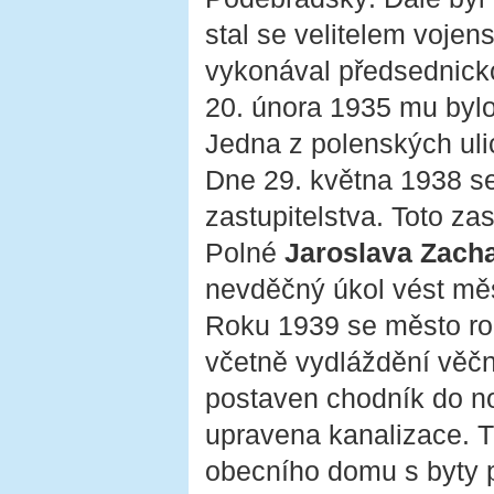
stal se velitelem vojen
vykonával předsednick
20. února 1935 mu bylo
Jedna z polenských ul
Dne 29. května 1938 s
zastupitelstva. Toto za
Polné
Jaroslava Zacha
nevděčný úkol vést měs
Roku 1939 se město roz
včetně vydláždění věčn
postaven chodník do no
upravena kanalizace. 
obecního domu s byty p