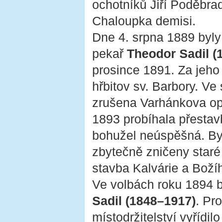
ochotníků Jiří Poděbrad
Chaloupka demisi.
Dne 4. srpna 1889 byly 
pekař
Theodor Sadil (
prosince 1891. Za jeho
hřbitov sv. Barbory. V
zrušena Varhánkova op
1893 probíhala přestavb
bohužel neúspěšná. Byl
zbytečně zničeny staré 
stavba Kalvárie a Boží
Ve volbách roku 1894 b
Sadil (1848–1917)
. Pr
místodržitelství vyřídil