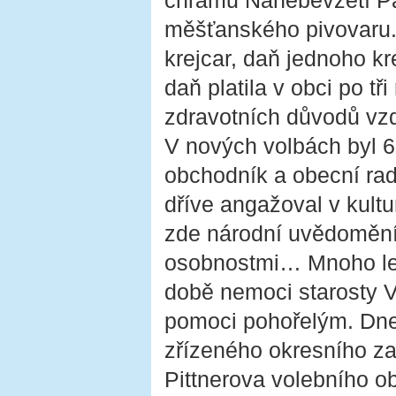
chrámu Nanebevzetí Pa
měšťanského pivovaru. O
krejcar, daň jednoho k
daň platila v obci po t
zdravotních důvodů vzd
V nových volbách byl 6
obchodník a obecní ra
dříve angažoval v kult
zde národní uvědomění
osobnostmi… Mnoho let 
době nemoci starosty 
pomoci pohořelým. Dne 
zřízeného okresního za
Pittnerova volebního o