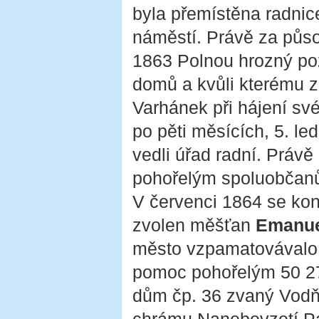
byla přemístěna radni
náměstí. Právě za půso
1863 Polnou hrozný pož
domů a kvůli kterému zů
Varhánek při hájení s
po pěti měsících, 5. l
vedli úřad radní. Práv
pohořelým spoluobčan
V červenci 1864 se kona
zvolen měšťan
Emanue
město vzpamatovávalo 
pomoc pohořelým 50 27
dům čp. 36 zvaný Vodň