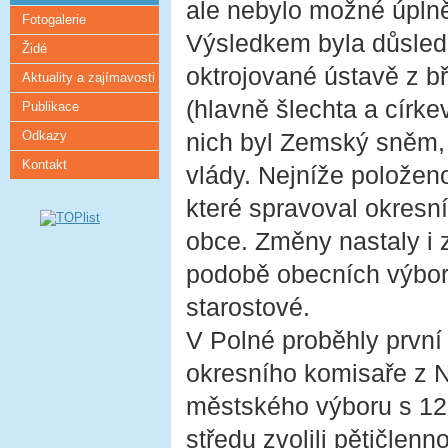
ale nebylo možné úplně
Fotogalerie
Výsledkem byla důsledn
Židé
oktrojované ústavě z b
Aktuality a zajímavosti
(hlavně šlechta a círke
Publikace
Odkazy
nich byl Zemský sněm, 
Kontakt
vlády. Nejníže položeno
které spravoval okresn
obce. Změny nastaly i 
podobě obecních výborů,
starostové.
V Polné proběhly první
okresního komisaře z 
městského výboru s 12
středu zvolili pětičlen