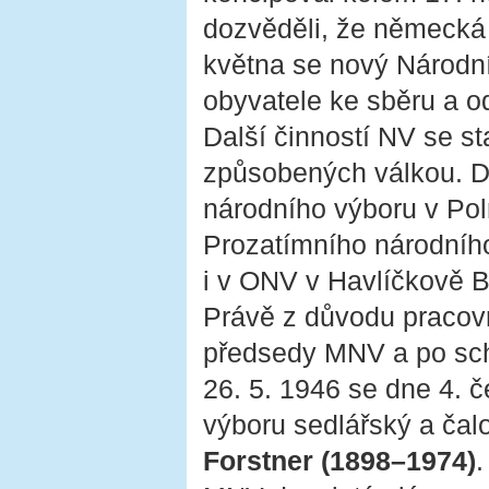
dozvěděli, že německá 
května se nový Národní
obyvatele ke sběru a 
Další činností NV se st
způsobených válkou. Dn
národního výboru v Po
Prozatímního národníh
i v ONV v Havlíčkově B
Právě z důvodu pracovn
předsedy MNV a po sch
26. 5. 1946 se dne 4. 
výboru sedlářský a čal
Forstner (1898–1974)
.