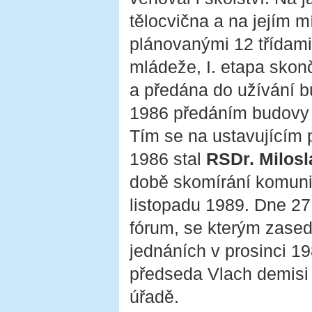
tělocvična a na jejím m
plánovanými 12 třídami
mládeže, I. etapa skon
a předána do užívání bu
1986 předáním budovy C
Tím se na ustavujícím
1986 stal
RSDr. Milosl
době skomírání komunis
listopadu 1989. Dne 27
fórum, se kterým zased
jednáních v prosinci 1
předseda Vlach demisi 
úřadě.