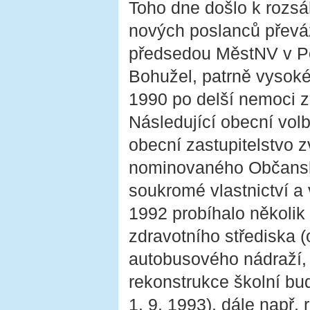
Toho dne došlo k rozsá
nových poslanců převá
předsedou MěstNV v Po
Bohužel, patrně vysoké 
1990 po delší nemoci z
Následující obecní vol
obecní zastupitelstvo z
nominovaného Občansk
soukromé vlastnictví a
1992 probíhalo několik
zdravotního střediska (
autobusového nádraží, 
rekonstrukce školní bu
1. 9. 1993), dále např.