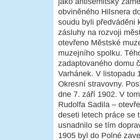
jako antisemitsky zaměř
obviněného Hilsnera do
soudu byli předváděni k
zásluhy na rozvoji měst
otevřeno Městské muze
muzejního spolku. Tého
zadaptovaného domu čp.
Varhánek. V listopadu 
Okresní stravovny. Pos
dne 7. září 1902. V to
Rudolfa Sadila – otevře
deseti letech práce se 
usnadnilo se tím dopra
1905 byl do Polné zave