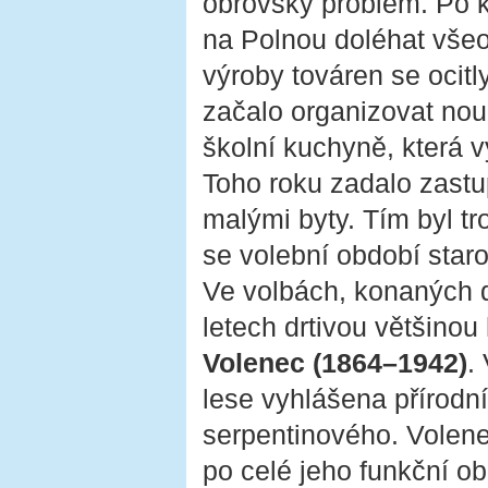
obrovský problém. Po k
na Polnou doléhat vše
výroby továren se ocitl
začalo organizovat nou
školní kuchyně, která v
Toho roku zadalo zastup
malými byty. Tím byl tr
se volební období staro
Ve volbách, konaných d
letech drtivou většino
Volenec (1864–1942)
.
lese vyhlášena přírodn
serpentinového. Volene
po celé jeho funkční o