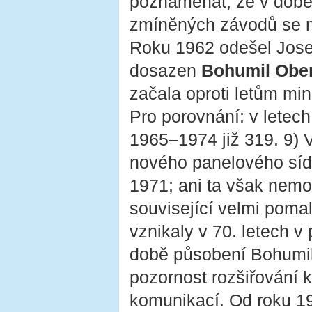
poznamenat, že v době
zmíněných závodů se mě
Roku 1962 odešel Josef
dosazen
Bohumil Ober
začala oproti letům min
Pro porovnání: v letech
1965–1974 již 319. 9) 
nového panelového sídli
1971; ani ta však nemo
související velmi pom
vznikaly v 70. letech v
době působení Bohumila
pozornost rozšiřování 
komunikací. Od roku 1