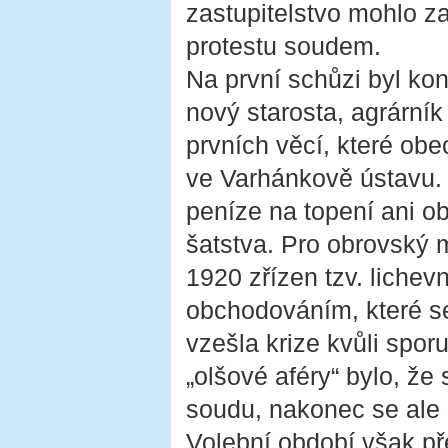
zastupitelstvo mohlo za
protestu soudem.
Na první schůzi byl ko
nový starosta, agrární
prvních věcí, které obec
ve Varhánkově ústavu. 
peníze na topení ani o
šatstva. Pro obrovský 
1920 zřízen tzv. lichev
obchodováním, které se 
vzešla krize kvůli spor
„olšové aféry“ bylo, že
soudu, nakonec se ale s
Volební období však pře