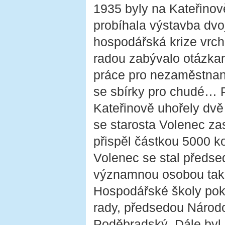
1935 byly na Kateřino
probíhala výstavba dvo
hospodářská krize vrcho
radou zabývalo otázka
práce pro nezaměstnan
se sbírky pro chudé… P
Kateřinově uhořely dvě
se starosta Volenec za
přispěl částkou 5000 ko
Volenec se stal předsed
významnou osobou také 
Hospodářské školy pokr
rady, předsedou Národo
Poděbradský. Dále byl 