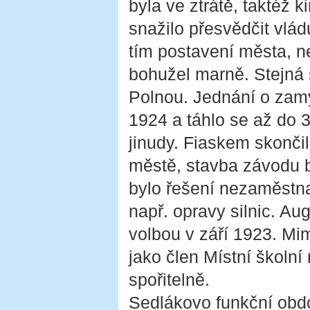
byla ve ztrátě, taktéž k
snažilo přesvědčit vlád
tím postavení města, n
bohužel marně. Stejná 
Polnou. Jednání o zamý
1924 a táhlo se až do 
jinudy. Fiaskem skonči
městě, stavba závodu 
bylo řešení nezaměstna
např. opravy silnic. Au
volbou v září 1923. Mi
jako člen Místní školní
spořitelně.
Sedlákovo funkční obdo