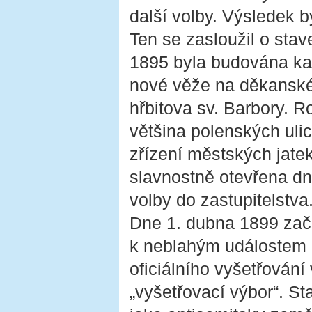
další volby. Výsledek by
Ten se zasloužil o sta
1895 byla budována ka
nové věže na děkanském
hřbitova sv. Barbory. R
většina polenských uli
zřízení městských jatek
slavnostně otevřena dne
volby do zastupitelstva
Dne 1. dubna 1899 zač
k neblahým událostem 
oficiálního vyšetřování
„vyšetřovací výbor“. St