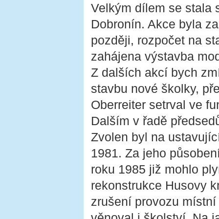
Velkým dílem se stala
Dobronín. Akce byla za
později, rozpočet na s
zahájena výstavba mode
Z dalších akcí bych zmí
stavbu nové školky, př
Oberreiter setrval ve fu
Dalším v řadě předsed
Zvolen byl na ustavuj
1981. Za jeho působení
roku 1985 již mohlo ply
rekonstrukce Husovy k
zrušení provozu místní
věnoval i školství. Na 