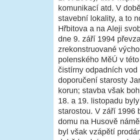
komunikací atd. V době 
stavební lokality, a to 
Hřbitova a na Aleji sv
dne 9. září 1994 přev
zrekonstruované výcho
polenského MěÚ v této 
čistírny odpadních vod
doporučení starosty Jan
korun; stavba však boh
18. a 19. listopadu byl
starostou. V září 1996
domu na Husově náměst
byl však vzápětí prodán