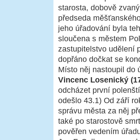
starosta, dobově zvaný
předseda měšťanského
jeho úřadování byla te
sloučena s městem Poln
zastupitelstvo udělení 
dopřáno dočkat se konc
Místo něj nastoupil do 
Vincenc Losenický (1
odcházet první polenšt
odešlo 43.1) Od září r
správu města za něj př
také po starostově smr
pověřen vedením úřadu 