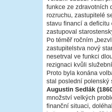
funkce ze zdravotních 
rozruchu, zastupitelé s
stavu financí a deficit
zastupoval starostensk
Po téměř ročním „bezvl
zastupitelstva nový sta
nesetrval ve funkci dlo
rezignaci kvůli služeb
Proto byla konána volba
stal poslední polenský
Augustin Sedlák (186
množství velkých probl
finanční situaci, dolé