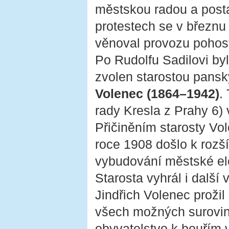
městskou radou a posta
protestech se v březnu
věnoval provozu pohost
Po Rudolfu Sadilovi by
zvolen starostou pansk
Volenec (1864–1942)
.
rady Kresla z Prahy 6
Přičiněním starosty Vo
roce 1908 došlo k rozš
vybudování městské elek
Starosta vyhrál i další
Jindřich Volenec prožil
všech možných surovin,
obyvatelstvo k bouřím