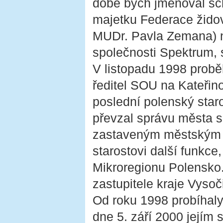
době bych jmenoval sc
majetku Federace žido
MUDr. Pavla Zemana) n
společnosti Spektrum, s
V listopadu 1998 proběh
ředitel SOU na Kateři
poslední polenský staro
převzal správu města s
zastaveným městským m
starostovi další funkce
Mikroregionu Polensko.
zastupitele kraje Vysoč
Od roku 1998 probíhaly
dne 5. září 2000 jejím 