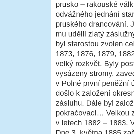
prusko – rakouské válk
odvážného jednání star
pruského drancování. J
mu udělil zlatý záslužn
byl starostou zvolen ce
1873, 1876, 1879, 1882
velký rozkvět. Byly pos
vysázeny stromy, zaved
v Polné první peněžní 
došlo k založení okres
zásluhu. Dále byl zalo
pokračovací… Velkou z
v letech 1882 – 1883. 
Dne 3. května 1885 zač