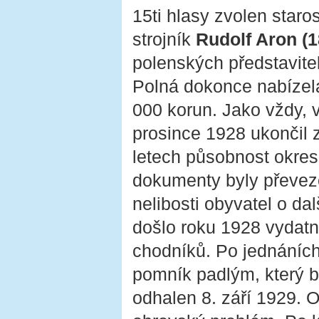
15ti hlasy zvolen staro
strojník
Rudolf Aron (
polenských představite
Polná dokonce nabízela
000 korun. Jako vždy, 
prosince 1928 ukončil z
letech působnost okre
dokumenty byly převez
nelibosti obyvatel o da
došlo roku 1928 vydat
chodníků. Po jednáníc
pomník padlým, který 
odhalen 8. září 1929. O